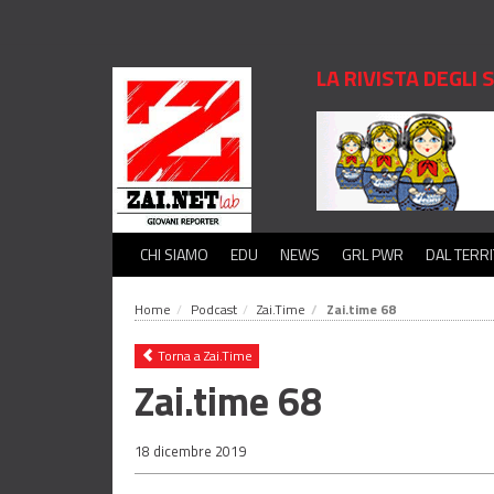
LA RIVISTA DEGLI
CHI SIAMO
EDU
NEWS
GRL PWR
DAL TERR
Home
Podcast
Zai.Time
Zai.time 68
Torna a Zai.Time
Zai.time 68
18 dicembre 2019