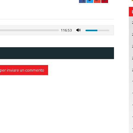
116:53
in per inviare un commento