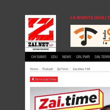
LA RIVISTA DEGLI
CHI SIAMO
EDU
NEWS
GRL PWR
DAL TERR
Home
Podcast
Zai.Time
Zai.time 138
Torna a Zai.Time