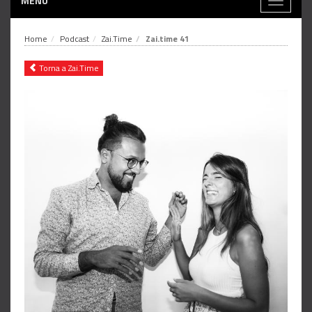
MENÙ
Toggle
navigati
Home
Podcast
Zai.Time
Zai.time 41
Torna a Zai.Time