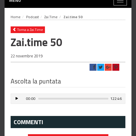
MENÙ
Toggle
navigati
Home
Podcast
Zai.Time
Zai.time 50
Torna a Zai.Time
Zai.time 50
22 novembre 2019
Ascolta la puntata
00:00
122:46
COMMENTI