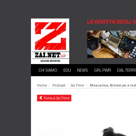
LA RIVISTA DEGLI
CHI SIAMO
EDU
NEWS
GRL PWR
DAL TERR
Home
Podcast
Zai.Time
Moscerine, BricksLab e Ind
Torna a Zai.Time