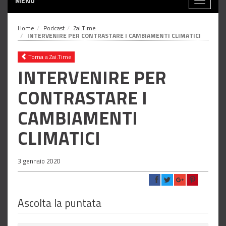
MENÙ
Toggle
navigati
Home
Podcast
Zai.Time
INTERVENIRE PER CONTRASTARE I CAMBIAMENTI CLIMATICI
Torna a Zai.Time
INTERVENIRE PER
CONTRASTARE I
CAMBIAMENTI
CLIMATICI
3 gennaio 2020
Ascolta la puntata