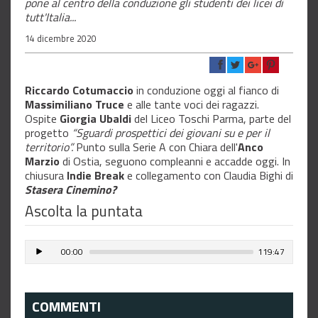
pone al centro della conduzione gli studenti dei licei di
tutt'Italia...
14 dicembre 2020
Riccardo Cotumaccio
in conduzione oggi al fianco di
Massimiliano Truce
e alle tante voci dei ragazzi.
Ospite
Giorgia Ubaldi
del Liceo Toschi Parma, parte del
progetto
“Sguardi prospettici dei giovani su e per il
territorio”.
Punto sulla Serie A con Chiara dell'
Anco
Marzio
di Ostia, seguono compleanni e accadde oggi. In
chiusura
Indie Break
e collegamento con Claudia Bighi di
Stasera Cinemino?
Ascolta la puntata
00:00
119:47
COMMENTI