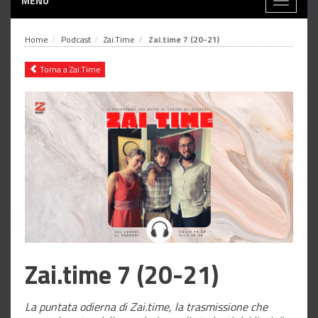
MENÙ
Toggle
navigati
Home
Podcast
Zai.Time
Zai.time 7 (20-21)
Torna a Zai.Time
Zai.time 7 (20-21)
La puntata odierna di Zai.time, la trasmissione che