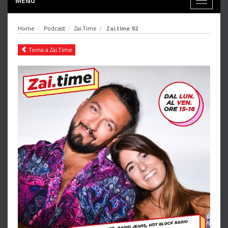
MENÙ
Toggle
navigati
Home
Podcast
Zai.Time
Zai.time 92
Torna a Zai.Time