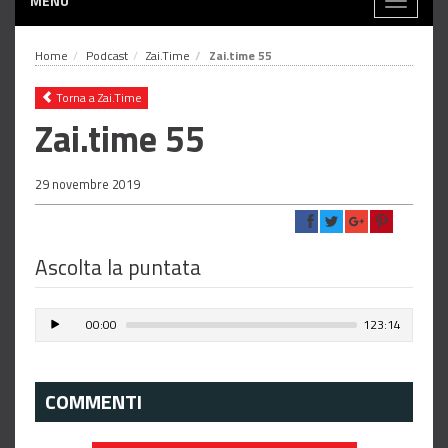
MENÙ
Toggle
navigati
Home
Podcast
Zai.Time
Zai.time 55
Torna a Zai.Time
Zai.time 55
29 novembre 2019
Ascolta la puntata
00:00
123:14
COMMENTI