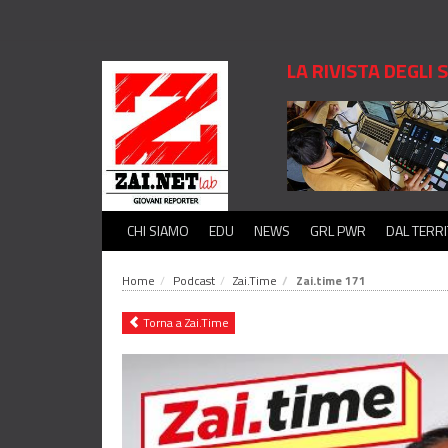
LA RIVISTA DEGLI
CHI SIAMO
EDU
NEWS
GRL PWR
DAL TERR
Home
Podcast
Zai.Time
Zai.time 171
Torna a Zai.Time